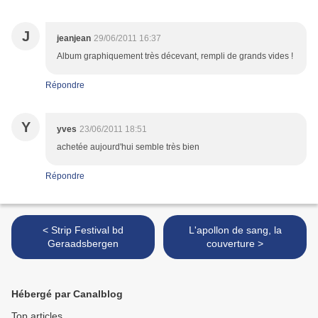
J
jeanjean
29/06/2011 16:37
Album graphiquement très décevant, rempli de grands vides !
Répondre
Y
yves
23/06/2011 18:51
achetée aujourd'hui semble très bien
Répondre
< Strip Festival bd
L'apollon de sang, la
Geraadsbergen
couverture >
Hébergé par Canalblog
Top articles