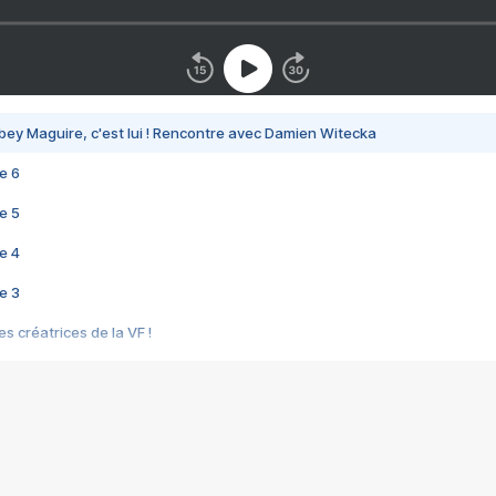
bey Maguire, c'est lui ! Rencontre avec Damien Witecka
e 6
e 5
e 4
e 3
s créatrices de la VF !
e 2
e 1
e Mektoub My Love arrive enfin ! Rencontre avec Shaïn Boumedine et Sal
i : après Toni en famille