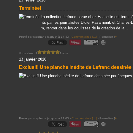
29 février 2020
Terminée!
La collection Lefranc parue chez Hachette est terminé
rits par les journalistes Didier Pasamonik et Charles-
m, rentrer dans les coulisses de la création de la...
Posté par stephane jacquet à 14:43 -
Commentaires [
…
]
- Permalien [
#
]
Vous aimez ?
1 vote
13 janvier 2020
Exclusif! Une planche inédite de Lefranc dessinée
Posté par stephane jacquet à 21:03 -
Commentaires [
…
]
- Permalien [
#
]