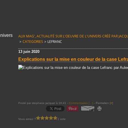
ALIX MAG', ACTUALITÉ SUR L'OEUVRE DE L'UNIVERS CRÉÉ PAR JACQUE
>
CATEGORIES
>
LEFRANC
13 juin 2020
Explications sur la mise en couleur de la case Lef
Posté par stephane jacquet à 16:41 -
Commentaires [
…
]
- Permalien [
#
]
Vous aimez ?
1 vote