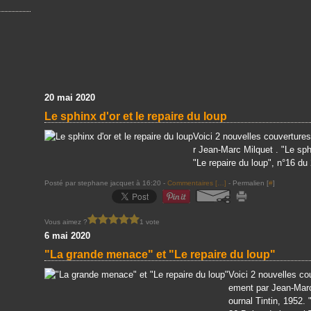
20 mai 2020
Le sphinx d'or et le repaire du loup
Voici 2 nouvelles couverture
r Jean-Marc Milquet . "Le sphi
"Le repaire du loup", n°16 du 
Posté par stephane jacquet à 16:20 -
Commentaires [
…
]
- Permalien [
#
]
Vous aimez ?
1 vote
6 mai 2020
"La grande menace" et "Le repaire du loup"
Voici 2 nouvelles co
ement par Jean-Marc
ournal Tintin, 1952.