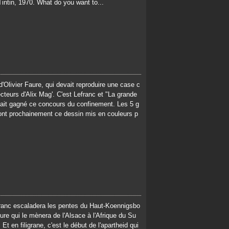
Tintin, 1970. What do you want to...
d'Olivier Faure, qui devait reproduire une case c
ecteurs d'Alix Mag'. C'est Lefranc et "La grande
ait gagné ce concours du confinement. Les 5 g
ont prochainement ce dessin mis en couleurs p
ranc escaladera les pentes du Haut-Koennigsbo
re qui le mènera de l'Alsace à l'Afrique du Su
t en filigrane, c'est le début de l'apartheid qui