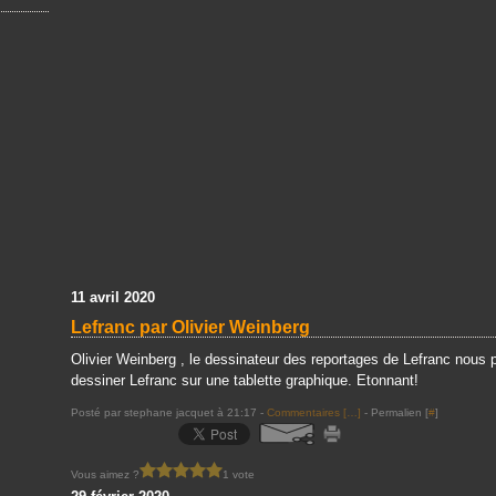
11 avril 2020
Lefranc par Olivier Weinberg
Olivier Weinberg , le dessinateur des reportages de Lefranc nous 
dessiner Lefranc sur une tablette graphique. Etonnant!
Posté par stephane jacquet à 21:17 -
Commentaires [
…
]
- Permalien [
#
]
Vous aimez ?
1 vote