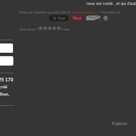
nous est conté...et qui d'autr
Posté par stephane jacquet à 00:02 -
Commentaires [
…
]
- Permalien [
#
]
Vous aimez ?
0 vote
25 170
 créé
 Jhen,
Publicité