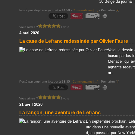
36 Belge du journal 
Posté par stephane jacquet à 14:50 -
Commentaires [
…
]
- Permalien [
#
]
Vous aimez ?
1 vote
4 mai 2020
La case de Lefranc redessinée par Olivier Faure
Voici le dessin 
hoisie par les l
Menace" qui av
agnants recevr
ar...
Posté par stephane jacquet à 13:35 -
Commentaires [
…
]
- Permalien [
#
]
Vous aimez ?
1 vote
21 avril 2020
La rançon, une aventure de Lefranc
En septembre prochain, Lef
urg dans une nouvelle aventu
d, en passant par New-York! E