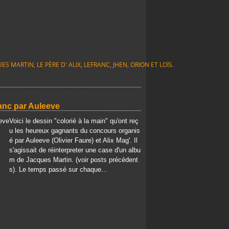
S MARTIN, LE PÈRE D' ALIX, LEFRANC, JHEN, ORION ET LOÏS.
ranc par Auleeve
Voici le dessin "colorié à la main" qu'ont reç
u les heureux gagnants du concours organis
é par Auleeve (Olivier Faure) et Alix Mag'. Il
s'agissait de réinterpreter une case d'un albu
m de Jacques Martin. (voir posts précédent
s). Le temps passé sur chaque...