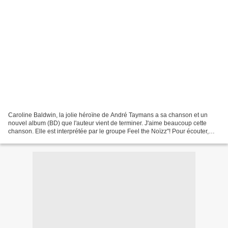
Caroline Baldwin, la jolie héroïne de André Taymans a sa chanson et un
nouvel album (BD) que l'auteur vient de terminer. J'aime beaucoup cette
chanson. Elle est interprétée par le groupe Feel the Noïzz"! Pour écouter,
c'est ici et le lien du site du groupe...