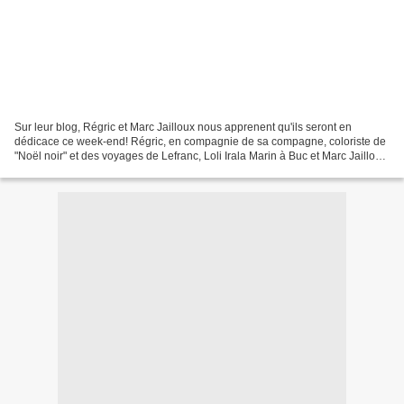
Sur leur blog, Régric et Marc Jailloux nous apprenent qu'ils seront en
dédicace ce week-end! Régric, en compagnie de sa compagne, coloriste de
"Noël noir" et des voyages de Lefranc, Loli Irala Marin à Buc et Marc Jailloux
à Boulogne sur Mer. Le dessinateur...