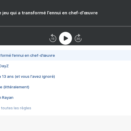
e jeu qui a transformé l’ennui en chef-d’œuvre
nsformé l’ennui en chef-d’œuvre
 DayZ
 a 13 ans (et vous l'avez ignoré)
e (littéralement)
im Rayan
 toutes les règles
s les jeux vidéo
us choquant de Rockstar ? - Le scandale BULLY