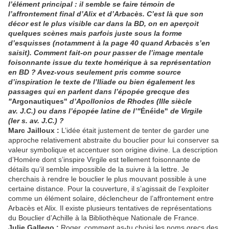
l’élément principal : il semble se faire témoin de
l’affrontement final d’Alix et d’Arbacès. C’est là que son
décor est le plus visible car dans la BD, on en aperçoit
quelques scènes mais parfois juste sous la forme
d’esquisses (notamment à la page 40 quand Arbacès s’en
saisit). Comment fait-on pour passer de l’image mentale
foisonnante issue du texte homérique à sa représentation
en BD ? Avez-vous seulement pris comme source
d’inspiration le texte de l’Iliade ou bien également les
passages qui en parlent dans l’épopée grecque des
"
Argonautiques"
d’Apollonios de Rhodes (IIIe siècle
av. J.C.) ou dans l’épopée latine de l’"
Énéide"
de Virgile
(Ier s. av. J.C.) ?
Marc Jailloux
:
L’idée était justement de tenter de garder une
approche relativement abstraite du bouclier pour lui conserver sa
valeur symbolique et accentuer son origine divine. La description
d’Homère dont s’inspire Virgile est tellement foisonnante de
détails qu’il semble impossible de la suivre à la lettre. Je
cherchais à rendre le bouclier le plus mouvant possible à une
certaine distance. Pour la couverture, il s’agissait de l’exploiter
comme un élément solaire, déclencheur de l’affrontement entre
Arbacès et Alix. Il existe plusieurs tentatives de représentations
du Bouclier d’Achille à la Bibliothèque Nationale de France.
Julie Gallego :
Roger, comment as-tu choisi les noms grecs des