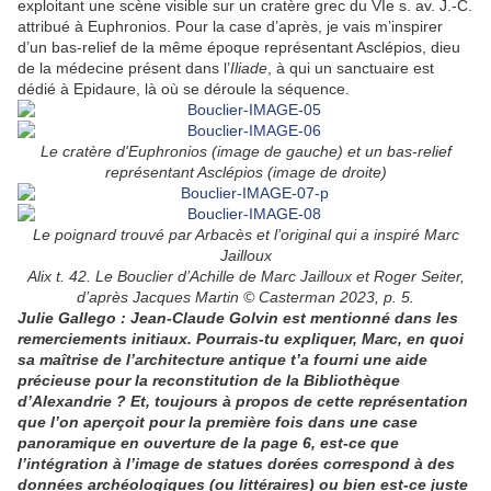
exploitant une scène visible sur un cratère grec du VIe s. av. J.-C.
attribué à Euphronios. Pour la case d’après, je vais m’inspirer
d’un bas-relief de la même époque représentant Asclépios, dieu
de la médecine présent dans l’
Iliade
, à qui un sanctuaire est
dédié à Epidaure, là où se déroule la séquence.
Le cratère d'Euphronios (image de gauche) et un bas-relief
représentant Asclépios (image de droite)
Le poignard trouvé par Arbacès et l’original qui a inspiré Marc
Jailloux
Alix t. 42. Le Bouclier d’Achille de Marc Jailloux et Roger Seiter,
d’après Jacques Martin © Casterman 2023, p. 5.
Julie Gallego : Jean-Claude Golvin est mentionné dans les
remerciements initiaux. Pourrais-tu expliquer, Marc, en quoi
sa maîtrise de l’architecture antique t’a fourni une aide
précieuse pour la reconstitution de la Bibliothèque
d’Alexandrie ? Et, toujours à propos de cette représentation
que l’on aperçoit pour la première fois dans une case
panoramique en ouverture de la page 6, est-ce que
l’intégration à l’image de statues dorées correspond à des
données archéologiques (ou littéraires) ou bien est-ce juste