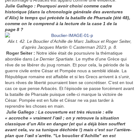
personnage d’Arbacès est apparu comme une évidence.
Julie Gallego : Pourquoi avoir choisi comme cadre
historique (dans la chronologie générale des aventures
d’Alix) le temps qui précède la bataille de Pharsale (été 48),
comme on le comprend à la lecture de la case 1 de la
page 8 ?
Alix t. 42. Le Bouclier d’Achille de Marc Jailloux et Roger Seiter,
d’après Jacques Martin © Casterman 2023, p. 8.
Roger Seiter :
Notre idée était de poursuivre la thématique
abordée dans
Le Dernier Spartiate
. Le mythe d’une Grèce qui
rêve de se libérer du joug romain. Et pour cela, la période de la
guerre civile entre César et Pompée nous a semblé idéale. La
République romaine est affaiblie et si les Grecs arrivent à s’unir,
leurs rêves de liberté pourraient bien se concrétiser. C’est en tout
cas ce que pense Arbacès. Et l’épisode se passe forcément avant
la bataille de Pharsale puisque celle-ci marque la victoire de
César. Pompée est en fuite et César ne va pas tarder à
reprendre les choses en main.
Julie Gallego : La couverture est très réussie : elle
« accroche » vraiment l’œil ; on y retrouve la situation
classique d’un Alix en danger (et qui a déjà bien souffert
avant cela, vu sa tunique déchirée !) mais c’est sur l’arrière-
plan que l’œil s’arrête.
"Le bouclier d’Achille"
en est