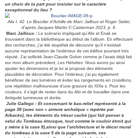
un choix de ta part pour insister sur le caractère
exceptionnel du lieu ?
Alix t. 42. Le Bouclier d’Achille de Marc Jailloux et Roger Seiter,
d’après Jacques Martin © Casterman 2023, p. 6.
Marc Jailloux
:
Le scénario impliquait qu’Alix et Enak se
trouvaient dans la bibliothèque au début de l’album. En effectuant
des recherches, j’ai été stupéfait de découvrir qu’il n’existait
aucune représentation de l’extérieur de cet édifice pourtant très
réputé. J’ai sollicité Jean-Claude Golvin comme je l’avais déjà fait
sur mon album précédent,
Les
Helvètes
. Nous avons pu ainsi
ajuster les dimensions et je lui ai proposé des éléments
plausibles de décoration. Pour l’intérieur, j’ai pu également
bénéficier de ses lumières et éviter les rangements en croisillons,
une répétition malheureuse d’une gravure du XIXe s. Pour les
couleurs, il s’agit de rester dans du
Alix
et de travailler dans une
Antiquité lumineuse et dorée.
Julie Gallego : Et concernant le bas-relief représenté à la
page 38 (avec son « armure archaïque » repérée par
Arbacès), les éléments du trésor caché (qui fait penser à
celui du Tombeau étrusque, tout comme le couloir étroit qui
y mène à la case 9),ainsi que l’architecture et le décor mural
du tombeau à la case 5 de la page suivante, ces