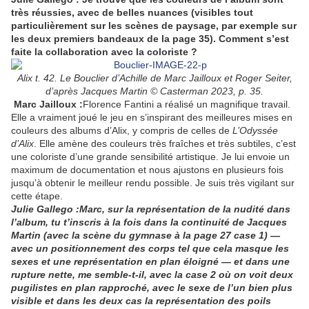
très réussies, avec de belles nuances (visibles tout
particulièrement sur les scènes de paysage, par exemple sur
les deux premiers bandeaux de la page 35). Comment s’est
faite la collaboration avec la coloriste ?
Alix t. 42. Le Bouclier d’Achille de Marc Jailloux et Roger Seiter,
d’après Jacques Martin © Casterman 2023, p. 35.
Marc Jailloux
:
Florence Fantini a réalisé un magnifique travail.
Elle a vraiment joué le jeu en s’inspirant des meilleures mises en
couleurs des albums d’Alix, y compris de celles de
L’Odyssée
d’Alix
. Elle amène des couleurs très fraîches et très subtiles, c’est
une coloriste d’une grande sensibilité artistique. Je lui envoie un
maximum de documentation et nous ajustons en plusieurs fois
jusqu’à obtenir le meilleur rendu possible. Je suis très vigilant sur
cette étape.
Julie Gallego :Marc, sur la représentation de la nudité dans
l’album, tu t’inscris à la fois dans la continuité de Jacques
Martin (avec la scène du gymnase à la page 27 case 1) —
avec un positionnement des corps tel que cela masque les
sexes et une représentation en plan éloigné — et dans une
rupture nette, me semble-t-il, avec la case 2 où on voit deux
pugilistes en plan rapproché, avec le sexe de l’un bien plus
visible et dans les deux cas la représentation des poils