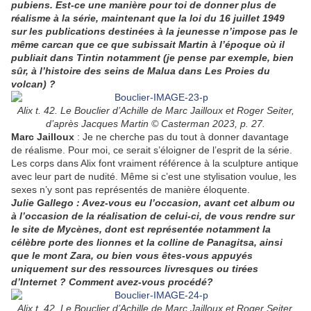
pubiens. Est-ce une manière pour toi de donner plus de
réalisme à la série, maintenant que la loi du 16 juillet 1949
sur les publications destinées à la jeunesse n’impose pas le
même carcan que ce que subissait Martin à l’époque où il
publiait dans Tintin notamment (je pense par exemple, bien
sûr, à l’histoire des seins de Malua dans Les Proies du
volcan) ?
Alix t. 42. Le Bouclier d’Achille de Marc Jailloux et Roger Seiter,
d’après Jacques Martin © Casterman 2023, p. 27.
Marc Jailloux
: Je ne cherche pas du tout à donner davantage
de réalisme. Pour moi, ce serait s’éloigner de l’esprit de la série.
Les corps dans Alix font vraiment référence à la sculpture antique
avec leur part de nudité. Même si c’est une stylisation voulue, les
sexes n’y sont pas représentés de manière éloquente.
Julie Gallego : Avez-vous eu l’occasion, avant cet album ou
à l’occasion de la réalisation de celui-ci, de vous rendre sur
le site de Mycènes, dont est représentée notamment la
célèbre porte des lionnes et la colline de Panagitsa, ainsi
que le mont Zara, ou bien vous êtes-vous appuyés
uniquement sur des ressources livresques ou tirées
d’Internet ? Comment avez-vous procédé?
Alix t. 42. Le Bouclier d’Achille de Marc Jailloux et Roger Seiter,