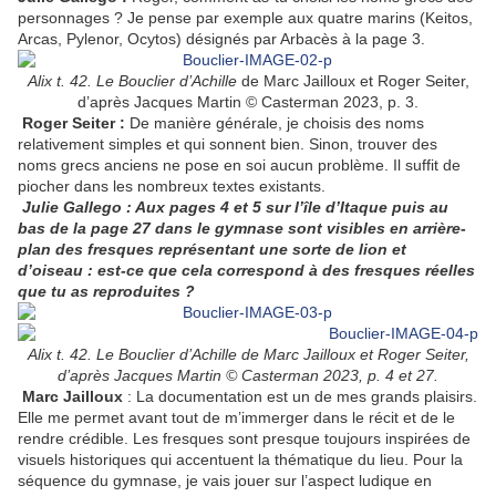
personnages ? Je pense par exemple aux quatre marins (Keitos,
Arcas, Pylenor, Ocytos) désignés par Arbacès à la page 3.
Alix t. 42. Le Bouclier d’Achille
de Marc Jailloux et Roger Seiter,
d’après Jacques Martin © Casterman 2023, p. 3.
Roger Seiter :
De manière générale, je choisis des noms
relativement simples et qui sonnent bien. Sinon, trouver des
noms grecs anciens ne pose en soi aucun problème. Il suffit de
piocher dans les nombreux textes existants.
Julie Gallego : Aux pages 4 et 5 sur l’île d’Itaque puis au
bas de la page 27 dans le gymnase sont visibles en arrière-
plan des fresques représentant une sorte de lion et
d’oiseau : est-ce que cela correspond à des fresques réelles
que tu as reproduites ?
Alix t. 42. Le Bouclier d’Achille de Marc Jailloux et Roger Seiter,
d’après Jacques Martin © Casterman 2023, p. 4 et 27.
Marc Jailloux
: La documentation est un de mes grands plaisirs.
Elle me permet avant tout de m’immerger dans le récit et de le
rendre crédible. Les fresques sont presque toujours inspirées de
visuels historiques qui accentuent la thématique du lieu. Pour la
séquence du gymnase, je vais jouer sur l’aspect ludique en