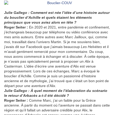
Julie Gallego : Comment est née l’idée d’une histoire autour
du bouclier d’Achille et quels étaient les éléments
principaux que vous aviez alors en tête ?
Roger Seiter :
En 2020 et 2021, entre pandémie et confinement,
j’échangeais beaucoup par téléphone ou vidéo conférence avec
mes amis auteurs. Entre autres avec Marc Jailloux, qui, comme
moi, travaillait dans l’univers Martin. Si je me souviens bien,
j’avais dit sur Facebook que j’aimais beaucoup
Les Helvètes
et il
m’avait gentiment remercié pour mon commentaire. Du coup,
nous avons commencé à échanger et à discuter. À cette époque,
je n’avais pas spécialement pensé à proposer un
Alix
à
Casterman. L’idée d’écrire une aventure d’Alix est venue
progressivement. Lors de ces échanges, Marc a évoqué le
bouclier d’Achille. Comme je suis un passionné d’histoire
ancienne et de mythologie, j’ai trouvé que c’était un bon point de
départ pour une aventure d’Alix.
Julie Gallego : À quel moment de l’élaboration du scénario
le retour d’Arbacès a-t-il été décidé ?
Roger Seiter :
Comme Marc, j’ai un faible pour la Grèce
ancienne. À partir du moment où l’aventure se passait dans cette
région et qu’il fallait un adversaire crédible pour Alix, le