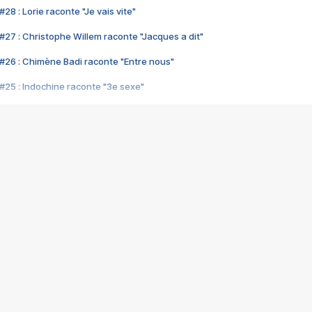
28 : Lorie raconte "Je vais vite"
#27 : Christophe Willem raconte "Jacques a dit"
#26 : Chimène Badi raconte "Entre nous"
#25 : Indochine raconte "3e sexe"
#24 : Zaho raconte "C'est chelou"
#23 : Patrick Bruel raconte "Au café des délices"
#22 : Kyo raconte "Le chemin"
#21 : Nolwenn Leroy raconte "Cassé"
#20 : Patrick Hernandez raconte "Born to be alive"
#19 : Lorie raconte "Près de moi"
#18 : Michael Jones raconte "A nos actes manqués" (avec Jean-Jacque
#17 : Khaled raconte "Aïcha"