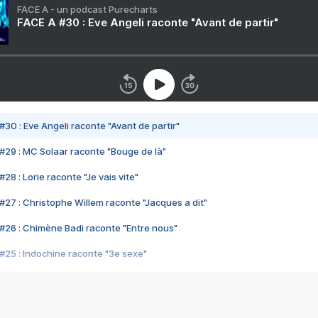
FACE A - un podcast Purecharts
FACE A #30 : Eve Angeli raconte "Avant de partir"
#30 : Eve Angeli raconte "Avant de partir"
#29 : MC Solaar raconte "Bouge de là"
28 : Lorie raconte "Je vais vite"
#27 : Christophe Willem raconte "Jacques a dit"
#26 : Chimène Badi raconte "Entre nous"
#25 : Indochine raconte "3e sexe"
#24 : Zaho raconte "C'est chelou"
#23 : Patrick Bruel raconte "Au café des délices"