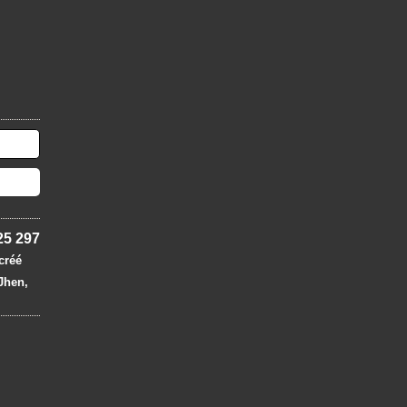
25 297
 créé
 Jhen,