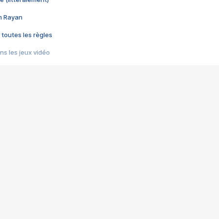
im Rayan
 toutes les règles
s les jeux vidéo
us choquant de Rockstar ? - Le scandale BULLY
e plus moche de Steam
du RÊVE tourne au CAUCHEMAR
pendant 8 heures
it… à tort
umiliés par un jeu vidéo
ire - Final Fantasy 8
ti un empire - Age of Empires
story DOFUS