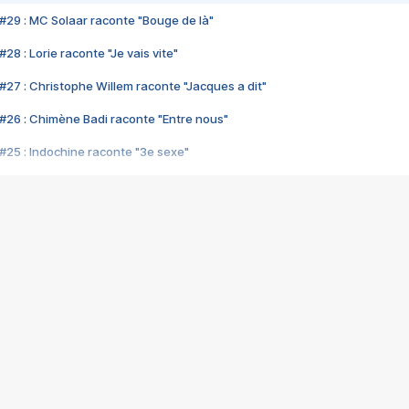
#29 : MC Solaar raconte "Bouge de là"
28 : Lorie raconte "Je vais vite"
#27 : Christophe Willem raconte "Jacques a dit"
#26 : Chimène Badi raconte "Entre nous"
#25 : Indochine raconte "3e sexe"
#24 : Zaho raconte "C'est chelou"
#23 : Patrick Bruel raconte "Au café des délices"
#22 : Kyo raconte "Le chemin"
#21 : Nolwenn Leroy raconte "Cassé"
#20 : Patrick Hernandez raconte "Born to be alive"
#19 : Lorie raconte "Près de moi"
#18 : Michael Jones raconte "A nos actes manqués" (avec Jean-Jacque