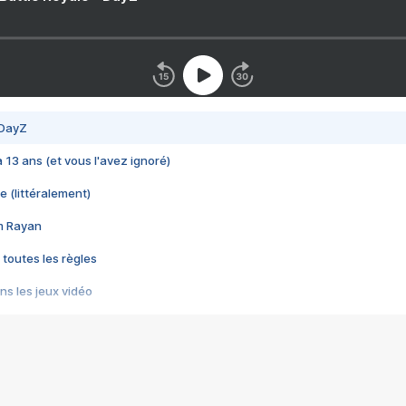
 DayZ
 a 13 ans (et vous l'avez ignoré)
e (littéralement)
im Rayan
 toutes les règles
s les jeux vidéo
us choquant de Rockstar ? - Le scandale BULLY
e plus moche de Steam
du RÊVE tourne au CAUCHEMAR