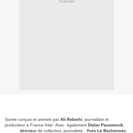
Publicité
Enfin, ce n'est pas tout à fait Alix mais Marc Jailloux qui
participera à une conférence le 21 novembre à 19 heures, au
musée du Louvre.
Soirée conçue et animée par
Ali Rebeihi
, journaliste et
producteur à France Inter.
Avec également
Didier Pasamonik
,
éditeur,
directeur
de collection, journaliste ,
Yves Le Bechennec
,