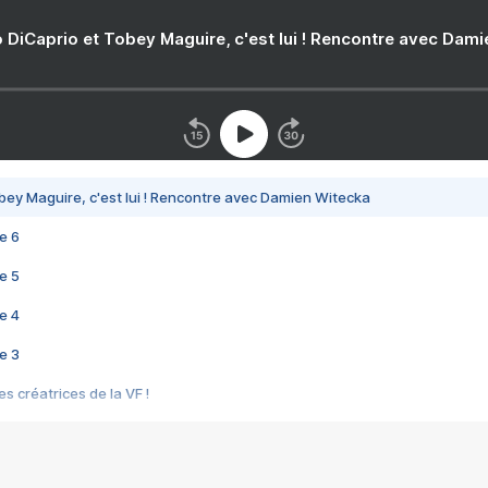
 DiCaprio et Tobey Maguire, c'est lui ! Rencontre avec Dam
bey Maguire, c'est lui ! Rencontre avec Damien Witecka
e 6
e 5
e 4
e 3
s créatrices de la VF !
e 2
e 1