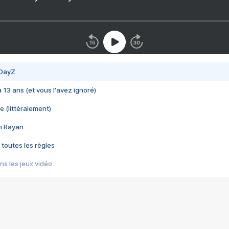
 DayZ
 a 13 ans (et vous l'avez ignoré)
e (littéralement)
im Rayan
 toutes les règles
s les jeux vidéo
us choquant de Rockstar ? - Le scandale BULLY
e plus moche de Steam
du RÊVE tourne au CAUCHEMAR