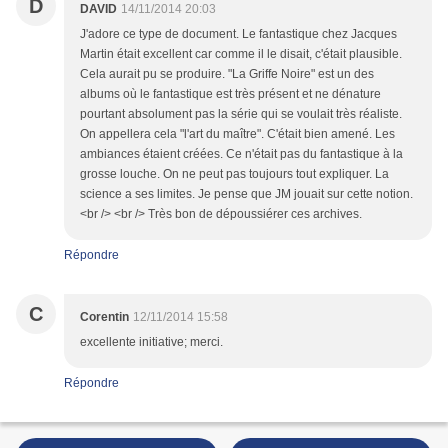
D
DAVID
14/11/2014 20:03
J'adore ce type de document. Le fantastique chez Jacques
Martin était excellent car comme il le disait, c'était plausible.
Cela aurait pu se produire. "La Griffe Noire" est un des
albums où le fantastique est très présent et ne dénature
pourtant absolument pas la série qui se voulait très réaliste.
On appellera cela "l'art du maître". C'était bien amené. Les
ambiances étaient créées. Ce n'était pas du fantastique à la
grosse louche. On ne peut pas toujours tout expliquer. La
science a ses limites. Je pense que JM jouait sur cette notion.
<br /> <br /> Très bon de dépoussiérer ces archives.
Répondre
C
Corentin
12/11/2014 15:58
excellente initiative; merci.
Répondre