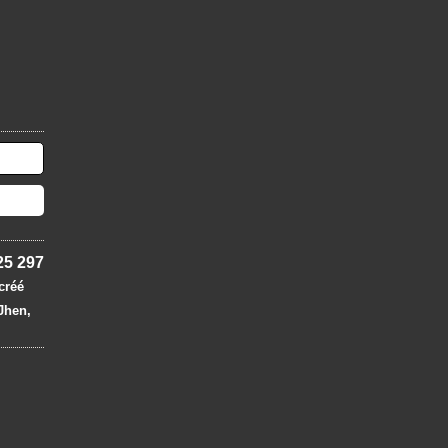
25 297
 créé
 Jhen,