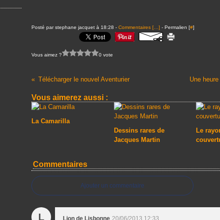
Posté par stephane jacquet à 18:28 -
Commentaires [
…
]
- Permalien [
#
]
Vous aimez ?
0 vote
Télécharger le nouvel Aventurier
Une heure 
Vous aimerez aussi :
La Camarilla
Dessins rares de
Le rayon
Jacques Martin
couvert
Commentaires
Ajouter un commentaire
L
Lion de Lisbonne
20/06/2013 12:33