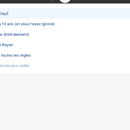
 DayZ
 a 13 ans (et vous l'avez ignoré)
e (littéralement)
im Rayan
 toutes les règles
s les jeux vidéo
us choquant de Rockstar ? - Le scandale BULLY
e plus moche de Steam
du RÊVE tourne au CAUCHEMAR
pendant 8 heures
it… à tort
umiliés par un jeu vidéo