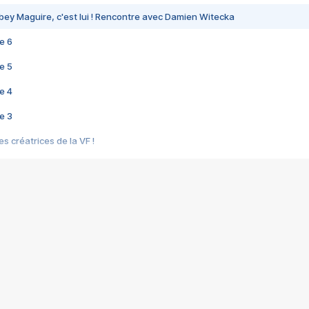
bey Maguire, c'est lui ! Rencontre avec Damien Witecka
e 6
e 5
e 4
e 3
s créatrices de la VF !
e 2
e 1
e Mektoub My Love arrive enfin ! Rencontre avec Shaïn Boumedine et Sal
i : après Toni en famille
elle réalise le bouleversant Dites lui que je l'aime
ais ! Rencontre autour de Vie privée de Rebecca Zlotowski