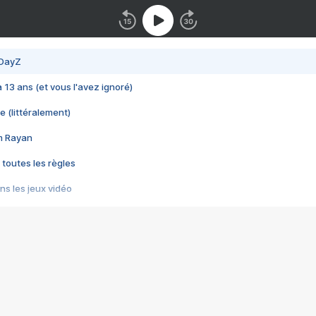
 DayZ
 a 13 ans (et vous l'avez ignoré)
e (littéralement)
im Rayan
 toutes les règles
s les jeux vidéo
us choquant de Rockstar ? - Le scandale BULLY
e plus moche de Steam
du RÊVE tourne au CAUCHEMAR
pendant 8 heures
it… à tort