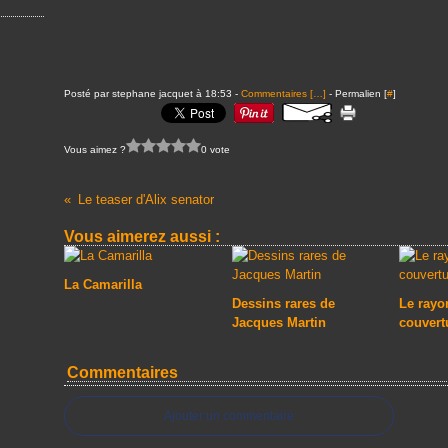
Posté par stephane jacquet à 18:53 -
Commentaires [
…
]
- Permalien [
#
]
Vous aimez ?
0 vote
Le teaser d'Alix senator
Vous aimerez aussi :
La Camarilla
Dessins rares de
Le rayon
Jacques Martin
couvert
Commentaires
Ajouter un commentaire