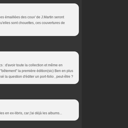
ues émaillées des couv' de J.Martin seront
qu'elles sont chouettes, ces couvertures de
s : d'avoir toute la collection et même en
t "bêtement" la première édition(sic) Ben en plus
osé la question d'éditer un port-folio , peut-être ?
 en ex-libris, car j'ai déjà les albums...