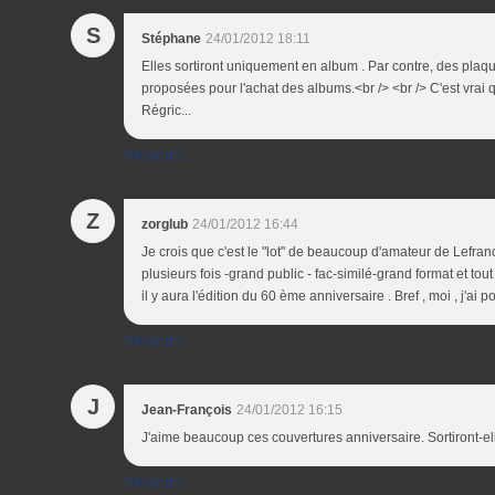
S
Stéphane
24/01/2012 18:11
Elles sortiront uniquement en album . Par contre, des plaq
proposées pour l'achat des albums.<br /> <br /> C'est vrai 
Régric...
Répondre
Z
zorglub
24/01/2012 16:44
Je crois que c'est le "lot" de beaucoup d'amateur de Lefranc
plusieurs fois -grand public - fac-similé-grand format et tou
il y aura l'édition du 60 ème anniversaire . Bref , moi , j'ai p
Répondre
J
Jean-François
24/01/2012 16:15
J'aime beaucoup ces couvertures anniversaire. Sortiront-elles
Répondre