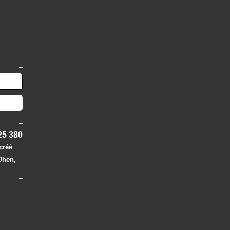
25 380
 créé
 Jhen,