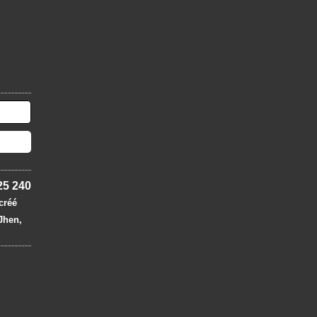
25 240
 créé
 Jhen,