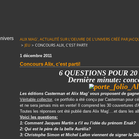
ALIX MAG', ACTUALITÉ SUR L'OEUVRE DE L'UNIVERS CRÉÉ PAR JACQUE
>
JEU
>
CONCOURS ALIX, C'EST PARTI!
1 décembre 2011
Concours Alix, c'est parti!
6 QUESTIONS POUR 2
Dernière minute: conc
Les éditions Casterman et Alix Mag' vous proposent de gagner
Véritable collector
, ce portfolio a été conçu par Casterman pour cé
et ne sera jamais mis en vente! Il comprend les 30 couvertures d'A
Toutes les réponses ont été publié dans Alix Mag'....et dans les a
Voici les questions:
1: Comment Jacques Martin a t'il eu l'idée du prénom Enak?
2: Qui est le père de la belle Aurélia?
3: Christophe Simon et Michel Lafon viennent de signer le 30