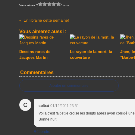
Vous aimez ?
0 vote
En librairie cette semaine!
Vous aimerez aussi :
Dessins rares de
Le rayon de la mort, la
Jhen, le
Jacques Martin
couverture
"Barbe-
Commentaires
Ajouter un commentaire
C
colbat
01/12/2011 23:51
Voila c'est fait et je croise les doigts après avoir corrig
Bonne nuit
Répondre