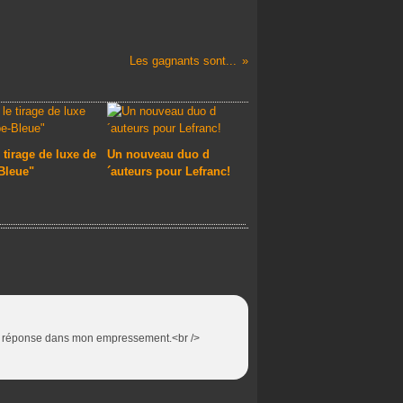
Les gagnants sont...
 tirage de luxe de
Un nouveau duo d
Bleue"
´auteurs pour Lefranc!
é une réponse dans mon empressement.<br />