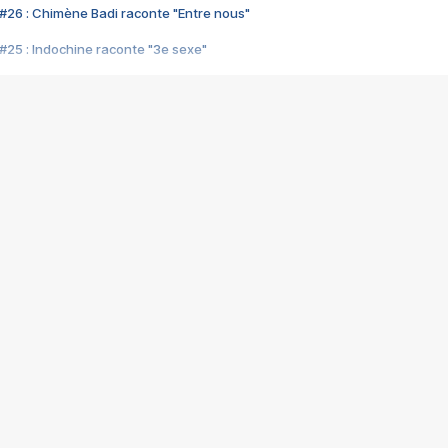
#26 : Chimène Badi raconte "Entre nous"
#25 : Indochine raconte "3e sexe"
#24 : Zaho raconte "C'est chelou"
#23 : Patrick Bruel raconte "Au café des délices"
#22 : Kyo raconte "Le chemin"
#21 : Nolwenn Leroy raconte "Cassé"
#20 : Patrick Hernandez raconte "Born to be alive"
#19 : Lorie raconte "Près de moi"
#18 : Michael Jones raconte "A nos actes manqués" (avec Jean-Jacque
#17 : Khaled raconte "Aïcha"
#16 : Corneille raconte "Parce qu'on vient de loin"
#15 : Indochine raconte "L'aventurier"
14 : Lorie raconte "Sur un air latino"