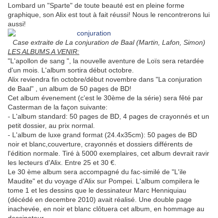
Lombard un "Sparte" de toute beauté est en pleine forme
graphique, son Alix est tout à fait réussi! Nous le rencontrerons lui
aussi!
Case extraite de La conjuration de Baal (Martin, Lafon, Simon)
LES ALBUMS A VENIR:
"L'apollon de sang ", la nouvelle aventure de Loïs sera retardée
d'un mois. L'album sortira début octobre.
Alix reviendra fin octobre/début novembre dans "La conjuration
de Baal" , un album de 50 pages de BD!
Cet album évenement (c'est le 30ème de la série) sera fêté par
Casterman de la façon suivante:
- L'album standard: 50 pages de BD, 4 pages de crayonnés et un
petit dossier, au prix normal.
- L'album de luxe grand format (24.4x35cm): 50 pages de BD
noir et blanc,couverture, crayonnés et dossiers différents de
l'édition normale. Tiré à 5000 exemplaires, cet album devrait ravir
les lecteurs d'Alix. Entre 25 et 30 €.
Le 30 ème album sera accompagné du fac-similé de "L'ile
Maudite" et du voyage d'Alix sur Pompei. L'album compilera le
tome 1 et les dessins que le dessinateur Marc Henniquiau
(décédé en decembre 2010) avait réalisé. Une double page
inachevée, en noir et blanc clôtuera cet album, en hommage au