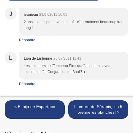
J
jeanjean
29/07/2011 10:09
2 ans et demi pour avoir un Loïs, c'est vraiment beaucoup trop
long !
Répondre
L
Lion de Lisbonne
26/07/2011 11:41
Les amateurs du "Tombeau Étrusque" attendent, avec
impatiante, "la Conjuration de Baal"! :)
Répondre
< El hijo de Espartaco
L'ombre de Sérapis, les 5
premières planches! >