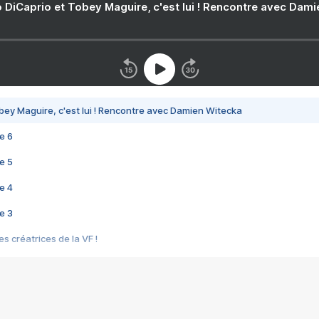
 DiCaprio et Tobey Maguire, c'est lui ! Rencontre avec Dam
bey Maguire, c'est lui ! Rencontre avec Damien Witecka
e 6
e 5
e 4
e 3
s créatrices de la VF !
e 2
e 1
e Mektoub My Love arrive enfin ! Rencontre avec Shaïn Boumedine et Sal