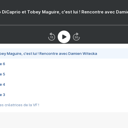
 DiCaprio et Tobey Maguire, c'est lui ! Rencontre avec Dam
bey Maguire, c'est lui ! Rencontre avec Damien Witecka
e 6
e 5
e 4
e 3
s créatrices de la VF !
e 2
e 1