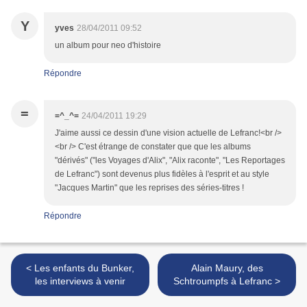
Y
yves
28/04/2011 09:52
un album pour neo d'histoire
Répondre
=
=^_^=
24/04/2011 19:29
J'aime aussi ce dessin d'une vision actuelle de Lefranc!<br />
<br /> C'est étrange de constater que que les albums
"dérivés" ("les Voyages d'Alix", "Alix raconte", "Les Reportages
de Lefranc") sont devenus plus fidèles à l'esprit et au style
"Jacques Martin" que les reprises des séries-titres !
Répondre
< Les enfants du Bunker,
Alain Maury, des
les interviews à venir
Schtroumpfs à Lefranc >