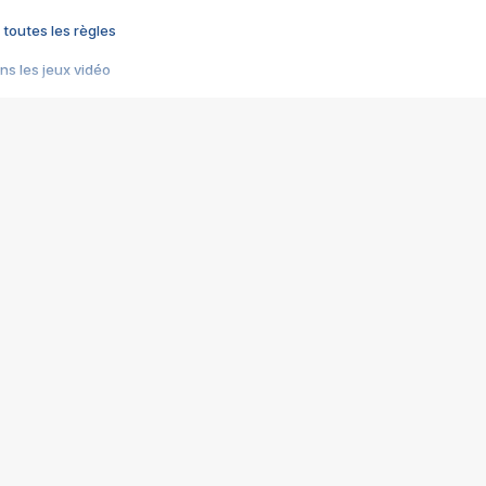
 toutes les règles
s les jeux vidéo
us choquant de Rockstar ? - Le scandale BULLY
e plus moche de Steam
du RÊVE tourne au CAUCHEMAR
pendant 8 heures
it… à tort
umiliés par un jeu vidéo
ire - Final Fantasy 8
ti un empire - Age of Empires
story DOFUS
tard, il crée l'un des pires jeux de tous les temps, MindsEye.