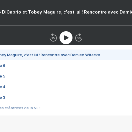
 DiCaprio et Tobey Maguire, c'est lui ! Rencontre avec Dam
bey Maguire, c'est lui ! Rencontre avec Damien Witecka
e 6
e 5
e 4
e 3
s créatrices de la VF !
e 2
e 1