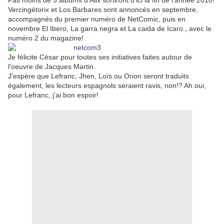
Pas moins de 5 albums d'Alix sortiront d'ici la fin de l'année 2010!
Vercingétorix et Los Barbares sont annoncés en septembre,
accompagnés du premier numéro de NetComic, puis en
novembre El Ibero, La garra negra et La caida de Icaro., avec le
numéro 2 du magazine!
Je félicite César pour toutes ses initiatives faites autour de
l'oeuvre de Jacques Martin.
J'espère que Lefranc, Jhen, Loïs ou Orion seront traduits
également, les lecteurs espagnols seraient ravis, non!? Ah oui,
pour Lefranc, j'ai bon espoir!