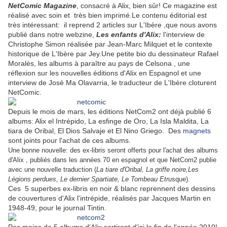
NetComic Magazine
, consacré à Alix, bien sûr! Ce magazine est
réalisé avec soin et très bien imprimé.Le contenu éditorial est
très intéressant: il reprend 2 articles sur L'Ibère ,que nous avons
publié dans notre webzine,
Les enfants d'Alix:
l'interview de
Christophe Simon réalisée par Jean-Marc Milquet et le contexte
historique de L'Ibère par Jey.Une petite bio du dessinateur Rafael
Moralès, les albums à paraître au pays de Celsona , une
réflexion sur les nouvelles éditions d'Alix en Espagnol et une
interview de José Ma Olavarria, le traducteur de L'Ibère cloturent
NetComic.
Depuis le mois de mars, les éditions NetCom2 ont déjà publié 6
albums: Alix el Intrépido, La esfinge de Oro, La Isla Maldita, La
tiara de Oribal, El Dios Salvaje et El Nino Griego. Des
magnets
sont joints pour l'achat de ces albums.
Une bonne nouvelle: des ex-libris seront offerts pour l'achat des albums
d'Alix , publiés dans les années 70 en espagnol et que NetCom2 publie
avec une nouvelle traduction (
La tiare d'Oribal, La griffe noire,Les
Légions perdues, Le dernier Spartiate, Le Tombeau Etru
sque).
Ces 5 superbes ex-libris en noir & blanc reprennent des dessins
de couvertures d'Alix l'intrépide, réalisés par Jacques Martin en
1948-49, pour le journal Tintin.