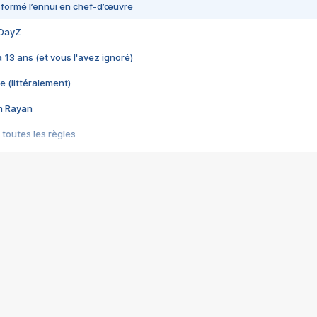
nsformé l’ennui en chef-d’œuvre
 DayZ
 a 13 ans (et vous l'avez ignoré)
e (littéralement)
im Rayan
 toutes les règles
s les jeux vidéo
us choquant de Rockstar ? - Le scandale BULLY
e plus moche de Steam
du RÊVE tourne au CAUCHEMAR
pendant 8 heures
it… à tort
umiliés par un jeu vidéo