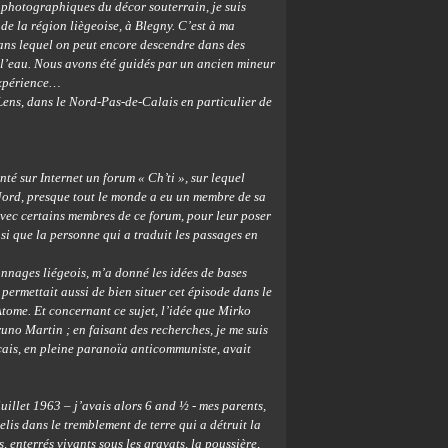
 photographiques du décor souterrain, je suis
e la région liègeoise, à Blegny. C’est à ma
ns lequel on peut encore descendre dans des
ar l’eau. Nous avons été guidés par un ancien mineur
expérience…
Lens, dans le Nord-Pas-de-Calais en particulier de
té sur Internet un forum « Ch’ti », sur lequel
Nord, presque tout le monde a eu un membre de sa
 avec certains membres de ce forum, pour leur poser
nsi que la personne qui a traduit les passages en
onnages liégeois, m’a donné les idées de bases
permettait aussi de bien situer cet épisode dans le
’Atome. Et concernant ce sujet, l’idée que Mirko
no Martin ; en faisant des recherches, je me suis
çais, en pleine paranoïa anticommuniste, avait
uillet 1963 – j’avais alors 6 and ½ - mes parents,
lis dans le tremblement de terre qui a détruit la
s, enterrés vivants sous les gravats, la poussière,