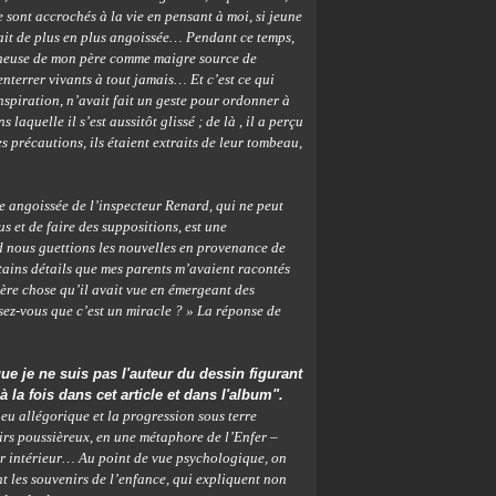
 sont accrochés à la vie en pensant à moi, si jeune
ait de plus en plus angoissée… Pendant ce temps,
mineuse de mon père comme maigre source de
enterrer vivants à tout jamais… Et c’est ce qui
nspiration, n’avait fait un geste pour ordonner à
 laquelle il s’est aussitôt glissé ; de là , il a perçu
s précautions, ils étaient extraits de leur tombeau,
te angoissée de l’inspecteur Renard, qui ne peut
s et de faire des suppositions, est une
 nous guettions les nouvelles en provenance de
ertains détails que mes parents m’avaient racontés
re chose qu’il avait vue en émergeant des
sez-vous que c’est un miracle ? » La réponse de
que je ne suis pas l'auteur du dessin figurant
 la fois dans cet article et dans l'album".
peu allégorique et la progression sous terre
rs poussièreux, en une métaphore de l’Enfer –
fer intérieur… Au point de vue psychologique, on
nt les souvenirs de l’enfance, qui expliquent non