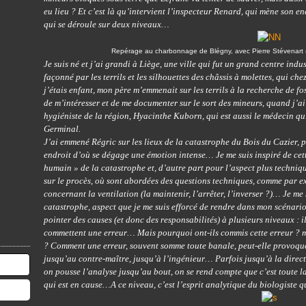
eu lieu ? Et c’est là qu’intervient l’inspecteur Renard, qui mène son en
qui se déroule sur deux niveaux…
Repérage au charbonnage de Blégny, avec Pierre Stévenart (q
Je suis né et j’ai grandi à Liège, une ville qui fut un grand centre indus
façonné par les terrils et les silhouettes des châssis à molettes, qui ch
j’étais enfant, mon père m’emmenait sur les terrils à la recherche de f
de m’intéresser et de me documenter sur le sort des mineurs, quand j’
hygiéniste de la région, Hyacinthe Kuborn, qui est aussi le médecin q
Germinal.
J’ai emmené Régric sur les lieux de la catastrophe du Bois du Cazier,
endroit d’où se dégage une émotion intense… Je me suis inspiré de cet
humain » de la catastrophe et, d’autre part pour l’aspect plus techniqu
sur le procès, où sont abordées des questions techniques, comme par ex
concernant la ventilation (la maintenir, l’arrêter, l’inverser ?)… Je me 
catastrophe, aspect que je me suis efforcé de rendre dans mon scénari
pointer des causes (et donc des responsabilités) à plusieurs niveaux : i
commettent une erreur… Mais pourquoi ont-ils commis cette erreur ?
? Comment une erreur, souvent somme toute banale, peut-elle provoque
jusqu’au contre-maître, jusqu’à l’ingénieur… Parfois jusqu’à la direct
on pousse l’analyse jusqu’au bout, on se rend compte que c’est toute la
qui est en cause…A ce niveau, c’est l’esprit analytique du biologiste 