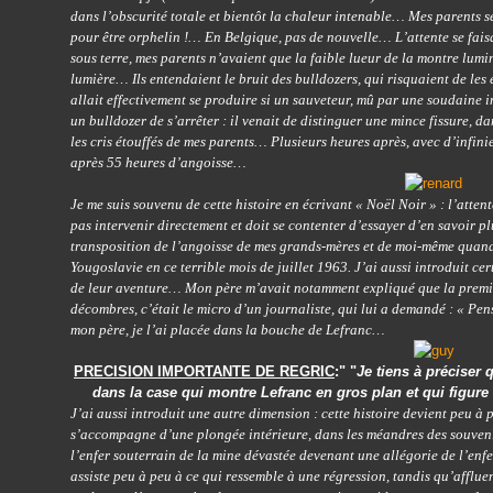
dans l’obscurité totale et bientôt la chaleur intenable… Mes parents se
pour être orphelin !… En Belgique, pas de nouvelle… L’attente se fais
sous terre, mes parents n’avaient que la faible lueur de la montre lu
lumière… Ils entendaient le bruit des bulldozers, qui risquaient de les 
allait effectivement se produire si un sauveteur, mû par une soudaine i
un bulldozer de s’arrêter : il venait de distinguer une mince fissure, dans
les cris étouffés de mes parents… Plusieurs heures après, avec d’infinie
après 55 heures d’angoisse…
Je me suis souvenu de cette histoire en écrivant « Noël Noir » : l’atten
pas intervenir directement et doit se contenter d’essayer d’en savoir plu
transposition de l’angoisse de mes grands-mères et de moi-même quand
Yougoslavie en ce terrible mois de juillet 1963. J’ai aussi introduit c
de leur aventure… Mon père m’avait notamment expliqué que la premiè
décombres, c’était le micro d’un journaliste, qui lui a demandé : « Pen
mon père, je l’ai placée dans la bouche de Lefranc…
PRECISION IMPORTANTE DE REGRIC
:" "
Je tiens à préciser 
dans la case qui montre Lefranc en gros plan et qui figure à
J’ai aussi introduit une autre dimension : cette histoire devient peu à 
s’accompagne d’une plongée intérieure, dans les méandres des souveni
l’enfer souterrain de la mine dévastée devenant une allégorie de l’en
assiste peu à peu à ce qui ressemble à une régression, tandis qu’afflue