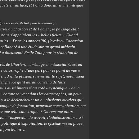
quête en surface, et l’on a donc ainsi une intrigue
ui a assisté Michel pour le scénario).
triel du charbon et de l’acier ; le paysage était
ez nous s’appelaient les « belles fleurs ». Quand
ossiles… Dans les années ’90, j’avais eu l’occasion
ai collaboré à une étude sur un grand médecin
ui a documenté Emile Zola pour la rédaction de
 près de Charleroi, aménagé en mémorial. C’est un
te catastrophe d’une part pour le point de vue «
e… J’ai lu plusieurs livres sur le sujet, notamment
emple, ce qu’il aurait convenu de faire
suis aussi intéressé au côté « systémique » de la
o : comme souvent dans les catastrophes, on peut
l y a le déclencheur : un ou plusieurs ouvriers qui
 manque de formation, mauvaise communication, etc
r une telle catastrophe ? On remonte alors
ion, l’inspection du travail, l’administration… Si
 politique d’exploitation, le système mis en place,
qui fonctionne…