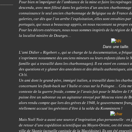
Pour bien m’imprégner de l’ambiance de la mine et faire les repérages
descendu, avec mon filleul dans les galeries d’un ancien charbonnage d
connaissance le seul ancien charbonnage de Belgique ou de France da
galeries, car dès que l’on arrête l’exploitation, elles sont envahies p
portugais, qui nous a beaucoup appris, en nous racontant sa propre 
Pour les décors extérieurs, nous nous sommes inspirés de la région de 
la localité minière de Dourges…
Dans une taille.
L’ami Didier « Rigebert », qui se charge de la documentation, a fréquen
s’expriment notamment des anciens mineurs ou leurs enfants (dans le 
famille qui a travaillé dans les charbonnages). Il est entré en contact
des questions et y glaner des anecdotes et des détails authentiques, ai
Ch’ti.
Un ami dont le grand-père, immigré italien, a travaillé dans les charb
concernant les flash-back sur l’Italie et ceux sur la Pologne… Cela me 
contexte de la guerre froide, comme je l’avais fait pour le Maître de l
puisse être un saboteur ou un agitateur envoyé par Moscou vient de Bru
alors rendu compte que lors des grèves de 1948, le gouvernement fran
réellement accusé les grévistes d’être à la solde du Kommintern !
Mais Noël Noir a aussi une source d’inspiration plus personnelle : en j
de retour d’une expédition scientifique au Moyen-Orient, ont été enseve
ville de Skopje (actuelle capitale de la Macédoine). Ils ont été enseveli