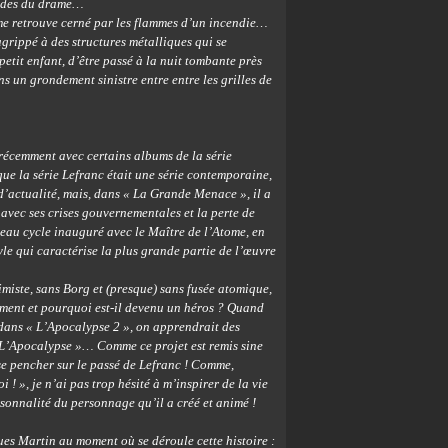
ondes du drame…
 me retrouve cerné par les flammes d’un incendie…
grippé à des structures métalliques qui se
petit enfant, d’être passé à la nuit tombante près
ns un grondement sinistre entre entre les grilles de
s récemment
avec certains albums de la série
e la série Lefranc était une série contemporaine,
 d’actualité, mais, dans « La Grande Menace », il a
avec ses crises gouvernementales et la perte de
eau cycle inauguré avec le Maître de l’Atome, en
yle qui caractérise la plus grande partie de l’œuvre
timiste, sans Borg et (presque) sans fusée atomique,
ment et pourquoi est-il devenu un héros ? Quand
 dans « L’Apocalypse 2 », on apprendrait des
« L’Apocalypse »… Comme ce projet est remis sine
 se pencher sur le passé de Lefranc ! Comme,
! », je n’ai pas trop hésité à m’inspirer de la vie
rsonnalité du personnage qu’il a créé et animé !
ues Martin au moment où se déroule cette histoire :