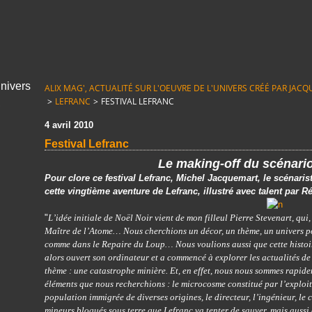
ALIX MAG', ACTUALITÉ SUR L'OEUVRE DE L'UNIVERS CRÉÉ PAR JACQUE
>
LEFRANC
>
FESTIVAL LEFRANC
4 avril 2010
Festival Lefranc
Le making-off du scénario
Pour clore ce festival Lefranc, Michel Jacquemart, le scénaris
cette vingtième aventure de Lefranc, illustré avec talent par R
"
L’idée initiale de Noël Noir vient de mon filleul Pierre Stevenart, qui
Maître de l’Atome… Nous cherchions un décor, un thème, un univers po
comme dans le Repaire du Loup… Nous voulions aussi que cette histoi
alors ouvert son ordinateur et a commencé à explorer les actualités de
thème : une catastrophe minière. Et, en effet, nous nous sommes rapid
éléments que nous recherchions : le microcosme constitué par l’exploitat
population immigrée de diverses origines, le directeur, l’ingénieur, le
mineurs bloqués sous terre que Lefranc va tenter de sauver, mais aussi 