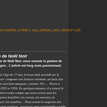
S MARTIN, LE PÈRE D' ALIX, LEFRANC, JHEN, ORION ET LOÏS.
 de Noël Noir
te de Noël Noir, nous raconte la genèse de
égric . L'article est long mais passionnant.
, à l’âge de 17 ans, m’avait déjà secondé sur le
ur composer une histoire intimiste, un huis clos
re soit bien marquée « années ‘50 »… Pierre a
 1955 et 1956. En quelques minutes, il a trouvé le
ement rendu compte que nous avions tous les
ion houillère, les corons, les ouvriers, la
 curé, les notables… Nous avions le suspense des
cette question : pourquoi cette catastrophe a-t-elle