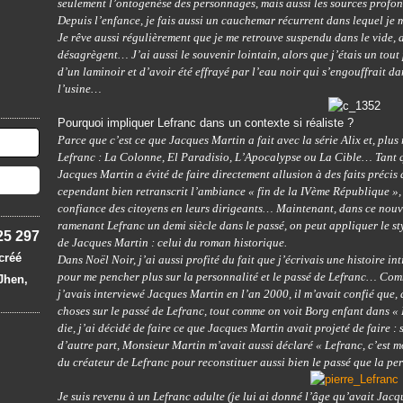
seulement l’ontogenèse des personnages, mais aussi les sources prof
Depuis l’enfance, je fais aussi un cauchemar récurrent dans lequel je
Je rêve aussi régulièrement que je me retrouve suspendu dans le vide, a
désagrègent… J’ai aussi le souvenir lointain, alors que j’étais un tout 
d’un laminoir et d’avoir été effrayé par l’eau noir qui s’engouffrait da
l’usine…
Pourquoi impliquer Lefranc dans un contexte si réaliste ?
Parce que c’est ce que Jacques Martin a fait avec la série Alix et, plu
Lefranc : La Colonne, El Paradisio, L’Apocalypse ou La Cible… Tant qu
Jacques Martin a évité de faire directement allusion à des faits précis
cependant bien retranscrit l’ambiance « fin de la IVème République », 
confiance des citoyens en leurs dirigeants… Maintenant, dans ce nouv
ramenant Lefranc un demi siècle dans le passé, on peut appliquer le st
25 297
de Jacques Martin : celui du roman historique.
 créé
Dans Noël Noir, j’ai aussi profité du fait que j’écrivais une histoire in
pour me pencher plus sur la personnalité et le passé de Lefranc… Com
 Jhen,
j’avais interviewé Jacques Martin en l’an 2000, il m’avait confié que,
choses sur le passé de Lefranc, tout comme on voit Borg enfant dans 
die, j’ai décidé de faire ce que Jacques Martin avait projeté de faire :
d’autre part, Monsieur Martin m’avait aussi déclaré « Lefranc, c’est moi 
du créateur de Lefranc pour reconstituer aussi bien le passé que la pe
Je suis revenu à un Lefranc adulte (je lui ai donné l’âge qu’avait Jacq