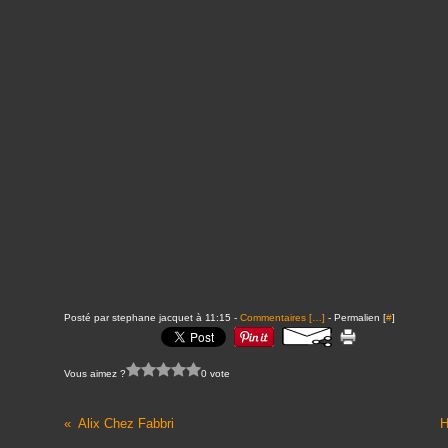
Posté par stephane jacquet à 11:15 -
Commentaires [
…
]
- Permalien [
#
]
Vous aimez ?
0 vote
Alix Chez Fabbri
H