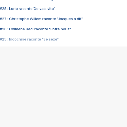
28 : Lorie raconte "Je vais vite"
#27 : Christophe Willem raconte "Jacques a dit"
#26 : Chimène Badi raconte "Entre nous"
#25 : Indochine raconte "3e sexe"
#24 : Zaho raconte "C'est chelou"
#23 : Patrick Bruel raconte "Au café des délices"
#22 : Kyo raconte "Le chemin"
#21 : Nolwenn Leroy raconte "Cassé"
#20 : Patrick Hernandez raconte "Born to be alive"
#19 : Lorie raconte "Près de moi"
#18 : Michael Jones raconte "A nos actes manqués" (avec Jean-Jacque
#17 : Khaled raconte "Aïcha"