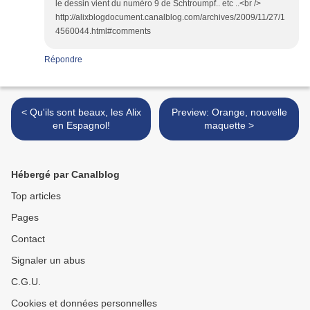
le dessin vient du numéro 9 de Schtroumpf.. etc ..<br />
http://alixblogdocument.canalblog.com/archives/2009/11/27/1
4560044.html#comments
Répondre
< Qu'ils sont beaux, les Alix
Preview: Orange, nouvelle
en Espagnol!
maquette >
Hébergé par Canalblog
Top articles
Pages
Contact
Signaler un abus
C.G.U.
Cookies et données personnelles