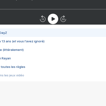
 DayZ
 a 13 ans (et vous l'avez ignoré)
e (littéralement)
im Rayan
 toutes les règles
s les jeux vidéo
us choquant de Rockstar ? - Le scandale BULLY
e plus moche de Steam
du RÊVE tourne au CAUCHEMAR