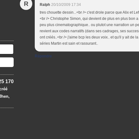
R
Ralph
20/10/2009 17:34
tres chouette dessin...<br /> c'est drole parce que Alix et L
<br /> Christophe Simon, qui devient de plus en plus bon 
peu plus cinematographique.. ou plutot une narration un peu
revient aux codes narratifs (dans ses cadrages, ses succe
ont créés..<br /> j'aime bcp les deux voix.. et qu'il y ait de
séries Martin est sain et rassurant..
Répondre
25 170
 créé
 Jhen,