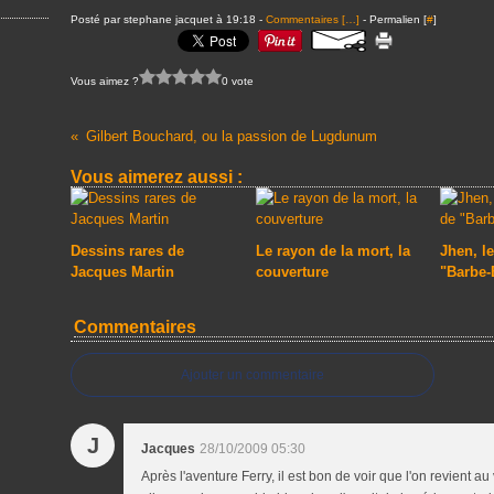
Posté par stephane jacquet à 19:18 -
Commentaires [
…
]
- Permalien [
#
]
Vous aimez ?
0 vote
Gilbert Bouchard, ou la passion de Lugdunum
Vous aimerez aussi :
Dessins rares de
Le rayon de la mort, la
Jhen, le
Jacques Martin
couverture
"Barbe-
Commentaires
Ajouter un commentaire
J
Jacques
28/10/2009 05:30
Après l'aventure Ferry, il est bon de voir que l'on revient au