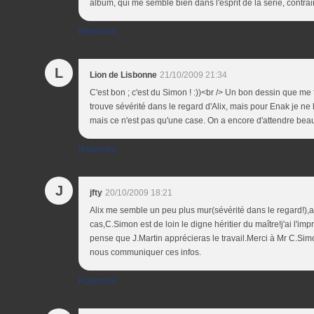
album, qui me semble bien dans l'esprit de la série, contrai
Répondre
L
Lion de Lisbonne
21/10/2009 21:34
C'est bon ; c'est du Simon ! :))<br /> Un bon dessin que me f
trouve sévérité dans le regard d'Alix, mais pour Enak je ne l
mais ce n'est pas qu'une case. On a encore d'attendre beauc
Répondre
J
jfty
20/10/2009 18:21
Alix me semble un peu plus mur(sévérité dans le regard!),
cas,C.Simon est de loin le digne héritier du maître!j'ai l'imp
pense que J.Martin apprécieras le travail.Merci à Mr C.Si
nous communiquer ces infos.
Répondre