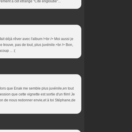
rement à cet étrange "Cité engloutie"...
ait déjà rêver avec l'album !<br /> Moi aussi je
e trouve, pas de tout, plus juvénile.<br /> Bon,
oup ... :(
alors que Enak me semble plus juvénile,en tout
ression que cette vignette est sortie d'un film! Je
mon de nous redonner envie,et à toi Stéphane,de