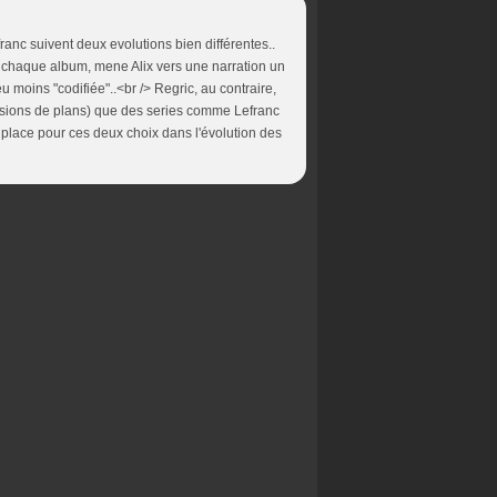
efranc suivent deux evolutions bien différentes..
a chaque album, mene Alix vers une narration un
 moins "codifiée"..<br /> Regric, au contraire,
ssions de plans) que des series comme Lefranc
 la place pour ces deux choix dans l'évolution des