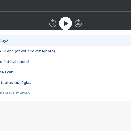
 DayZ
 a 13 ans (et vous l'avez ignoré)
e (littéralement)
im Rayan
 toutes les règles
s les jeux vidéo
us choquant de Rockstar ? - Le scandale BULLY
e plus moche de Steam
du RÊVE tourne au CAUCHEMAR