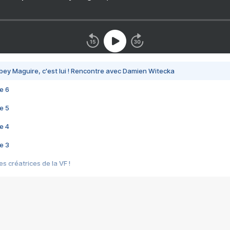
bey Maguire, c'est lui ! Rencontre avec Damien Witecka
e 6
e 5
e 4
e 3
s créatrices de la VF !
e 2
e 1
e Mektoub My Love arrive enfin ! Rencontre avec Shaïn Boumedine et Sal