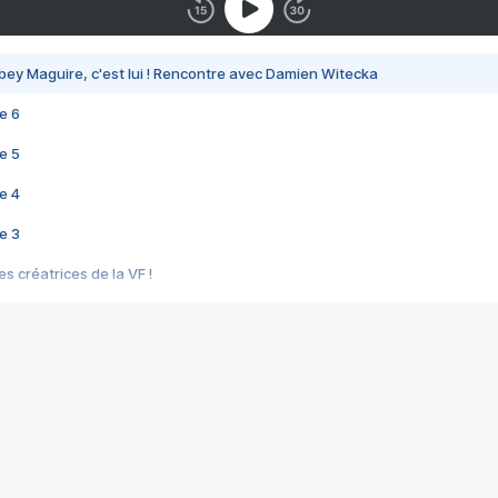
bey Maguire, c'est lui ! Rencontre avec Damien Witecka
e 6
e 5
e 4
e 3
s créatrices de la VF !
e 2
e 1
e Mektoub My Love arrive enfin ! Rencontre avec Shaïn Boumedine et Sal
i : après Toni en famille
elle réalise le bouleversant Dites lui que je l'aime