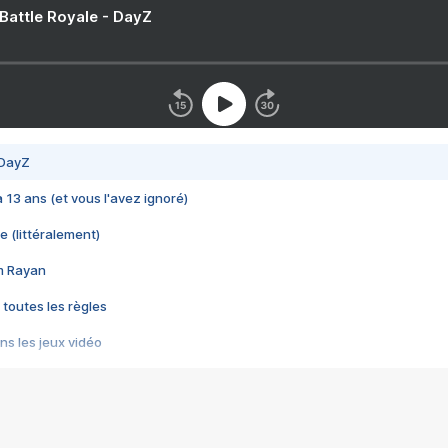
 Battle Royale - DayZ
 DayZ
 a 13 ans (et vous l'avez ignoré)
e (littéralement)
im Rayan
 toutes les règles
s les jeux vidéo
us choquant de Rockstar ? - Le scandale BULLY
e plus moche de Steam