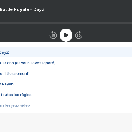
 Battle Royale - DayZ
 DayZ
 a 13 ans (et vous l'avez ignoré)
e (littéralement)
im Rayan
 toutes les règles
s les jeux vidéo
us choquant de Rockstar ? - Le scandale BULLY
e plus moche de Steam